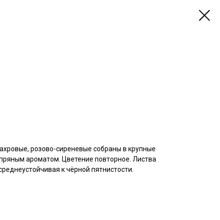
махровые, розово-сиреневые собраны в крупные
 пряным ароматом. Цветение повторное. Листва
 среднеустойчивая к чёрной пятнистости.