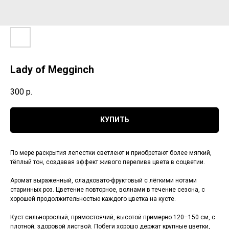
Lady of Megginch
300
р.
КУПИТЬ
По мере раскрытия лепестки светлеют и приобретают более мягкий,
тёплый тон, создавая эффект живого перелива цвета в соцветии.
Аромат выраженный, сладковато-фруктовый с лёгкими нотами
старинных роз. Цветение повторное, волнами в течение сезона, с
хорошей продолжительностью каждого цветка на кусте.
Куст сильнорослый, прямостоячий, высотой примерно 120–150 см, с
плотной, здоровой листвой. Побеги хорошо держат крупные цветки,