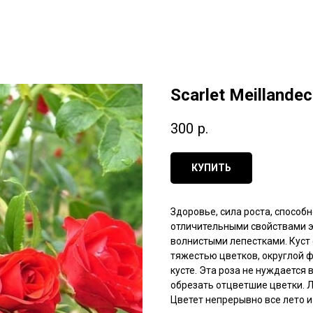
Scarlet Meillandec
300
р.
КУПИТЬ
Здоровье, сила роста, способ
отличительными свойствами эт
волнистыми лепестками. Куст
тяжестью цветков, округлой ф
кусте. Эта роза не нуждается 
обрезать отцветшие цветки. Л
Цветет непрерывно все лето и